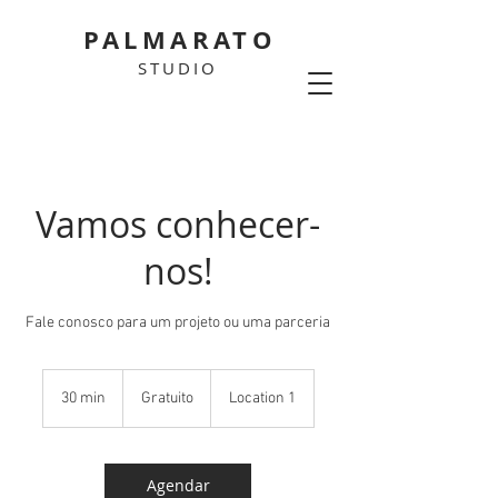
PALMARATO
STUDIO
Vamos conhecer-
nos!
Fale conosco para um projeto ou uma parceria
Gratuito
30 min
3
Gratuito
Location 1
0
m
i
n
Agendar