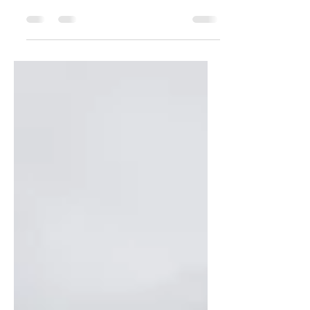
House Lisboa, Os Híbridos das
Transições, uma deriva pelo que fica e o
que muda na cidade guiada por
Alexandre Marques Pereira e Sandra
Marques Pereira. APARTAMENTO NO
BAIRRO DAS ESTACAS O Bairro de
Habitações Económicas de São João de
Deus é uma marca do movimento
Moderno português dos anos 50. No
entanto, o alçado deste edifício
caracterizado pela permeabilidade entre
interior e exterior foi desvirtuado ao
longo do tempo por alterações com