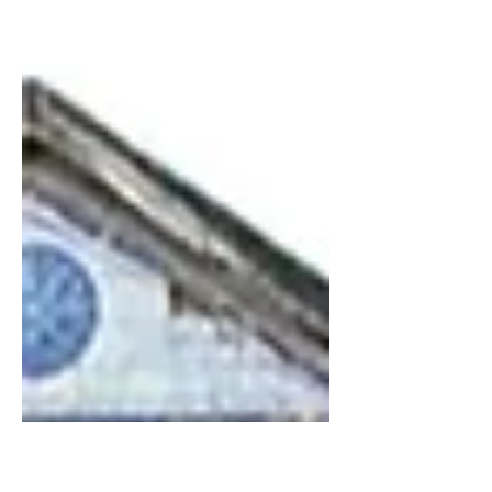
dos Frades. O conjunto edificado
desenvolve-se em torno de um pátio
murado e é composto pela casa
principal, a casa dos caseiros e a casa
do forno. "As paredes de origem são em
taipa e adobe, a cobertura é composta
por estrutura em madeira e telha
canudo, e o piso possui baldosas
cerâmicas." As paredes apresentavam
sinais de humidade